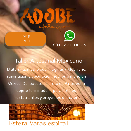
ME
NU
Cotizaciones
- Taller Artesanal Mexicano
Materializamos lo que imaginas / Mobiliario,
iluminación y decoración hechos a mano en
México. Del boceto o la foto de Pinterest al
objeto terminado — para hoteles,
restaurantes y proyectos de autor.
Esfera Varas espiral