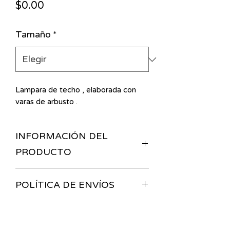
Precio
$0.00
Tamaño
*
Lampara de techo , elaborada con
varas de arbusto .
INFORMACIÓN DEL
PRODUCTO
Lampara de techo , elaborada con
POLÍTICA DE ENVÍOS
varas de arbusto .
Esta es la política de envíos. Es un
gran lugar para agregar más
información sobre tus métodos de