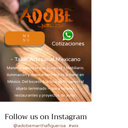
ME
NU
Cotizaciones
- Taller Artesanal Mexicano
Materializamos lo que imaginas / Mobiliario,
iluminación y decoración hechos a mano en
México. Del boceto o la foto de Pinterest al
objeto terminado — para hoteles,
restaurantes y proyectos de autor.
Follow us on Instagram
@adobemarthafigueroa
#wix