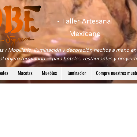
- Taller Artesanal
Mexicano
s / Mobiliario, iluminación y decoración hechos a mano en 
 al objeto terminado — para hoteles, restaurantes y proyect
boles
Macetas
Muebles
Iluminacion
Compra nuestros muebl