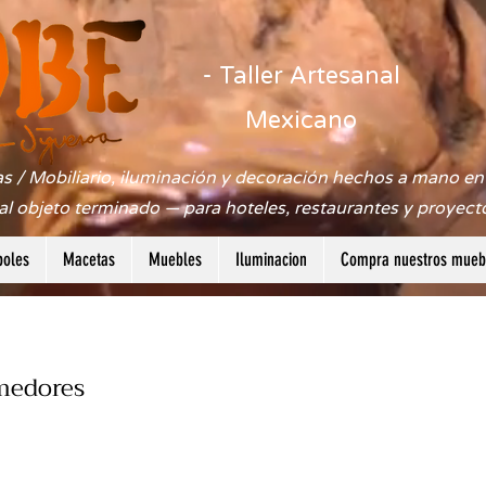
- Taller Artesanal
Mexicano
s / Mobiliario, iluminación y decoración hechos a mano en 
 al objeto terminado — para hoteles, restaurantes y proyect
boles
Macetas
Muebles
Iluminacion
Compra nuestros muebl
medores