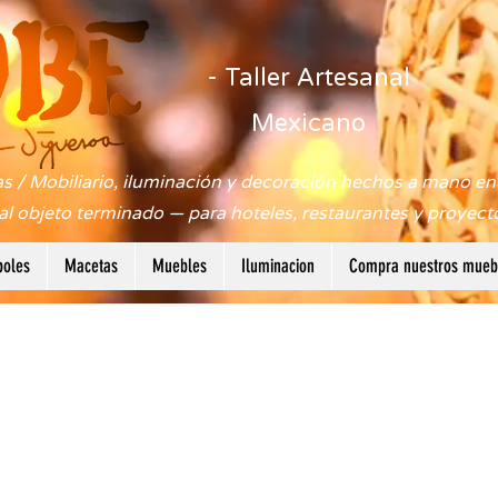
- Taller Artesanal
Mexicano
s / Mobiliario, iluminación y decoración hechos a mano en 
 al objeto terminado — para hoteles, restaurantes y proyect
boles
Macetas
Muebles
Iluminacion
Compra nuestros muebl