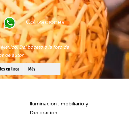
Cotizaciones
México. Del boceto o la foto de
os de autor.
es en linea
Más
Iluminacion , mobiliario y
Decoracion