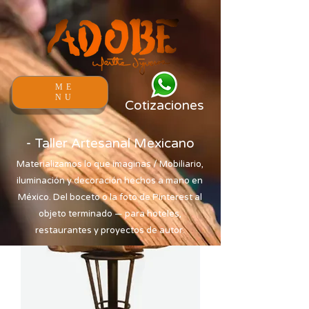
ME
NU
Cotizaciones
- Taller Artesanal Mexicano
Materializamos lo que imaginas / Mobiliario,
iluminación y decoración hechos a mano en
México. Del boceto o la foto de Pinterest al
objeto terminado — para hoteles,
restaurantes y proyectos de autor.